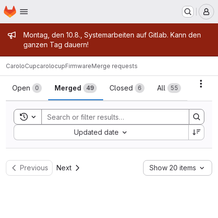
Homepage
Skip to main content
M
Admin message
Montag, den 10.8., Systemarbeiten auf Gitlab. Kann den
ganzen Tag dauern!
CaroloCup
carolocupFirmware
Merge requests
Merge requests
Acti
Open
Merged
Closed
All
0
49
6
55
Toggle search history
Sort by:
Updated date
Previous
Next
Show 20 items