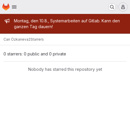
Homepage
Skip to main content
M
Admin message
Montag, den 10.8., Systemarbeiten auf Gitlab. Kann den
ganzen Tag dauern!
Can Özkan
eva2
Starrers
0 starrers: 0 public and 0 private
Nobody has starred this repository yet