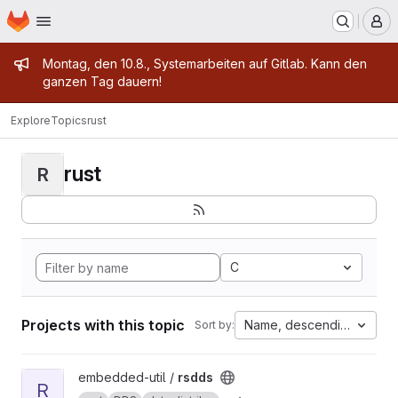
Homepage
Skip to main content
M
Admin message
Montag, den 10.8., Systemarbeiten auf Gitlab. Kann den
ganzen Tag dauern!
Explore
Topics
rust
rust
R
C
Projects with this topic
Name, descending
Sort by:
View rsdds project
embedded-util /
rsdds
R