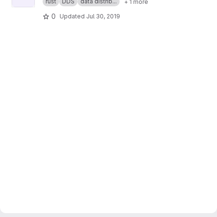
rust
DDS
data distrib...
+ 1 more
0
Updated
Jul 30, 2019