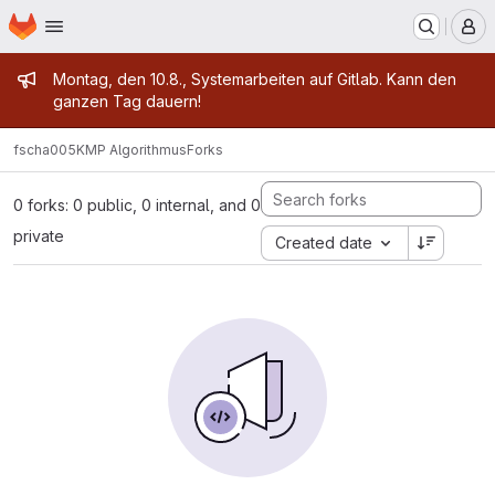
Homepage
Skip to main content
M
Admin message
Montag, den 10.8., Systemarbeiten auf Gitlab. Kann den
ganzen Tag dauern!
fscha005
KMP Algorithmus
Forks
0 forks: 0 public, 0 internal, and 0
private
Created date