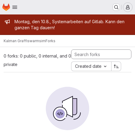
Homepage
Skip to main content
M
Admin message
Montag, den 10.8., Systemarbeiten auf Gitlab. Kann den
ganzen Tag dauern!
Kalman Graffi
swarmsim
Forks
0 forks: 0 public, 0 internal, and 0
private
Created date