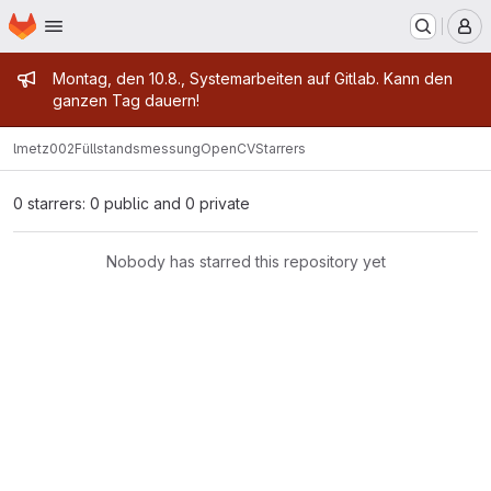
Homepage
Skip to main content
M
Admin message
Montag, den 10.8., Systemarbeiten auf Gitlab. Kann den
ganzen Tag dauern!
lmetz002
FüllstandsmessungOpenCV
Starrers
0 starrers: 0 public and 0 private
Nobody has starred this repository yet