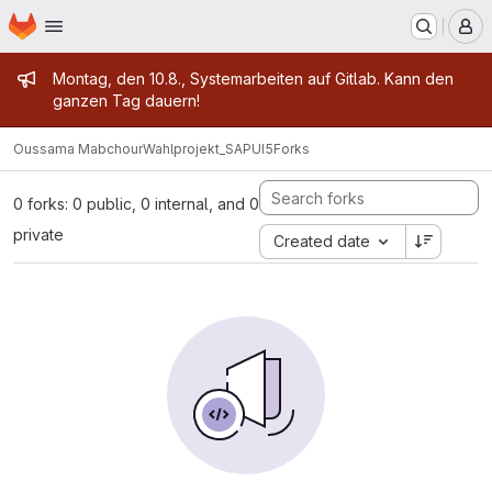
Homepage
Skip to main content
M
Admin message
Montag, den 10.8., Systemarbeiten auf Gitlab. Kann den
ganzen Tag dauern!
Oussama Mabchour
Wahlprojekt_SAPUI5
Forks
0 forks: 0 public, 0 internal, and 0
private
Created date