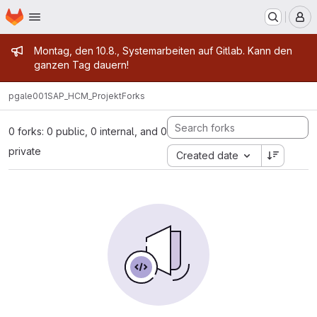
Homepage
Skip to main content
M
Admin message
Montag, den 10.8., Systemarbeiten auf Gitlab. Kann den
ganzen Tag dauern!
pgale001
SAP_HCM_Projekt
Forks
0 forks: 0 public, 0 internal, and 0
private
Created date