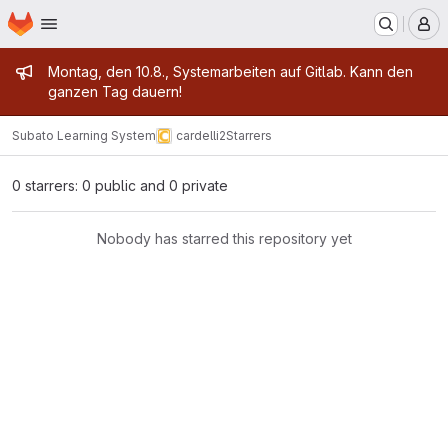
Homepage
Skip to main content
M
Admin message
Montag, den 10.8., Systemarbeiten auf Gitlab. Kann den
ganzen Tag dauern!
Subato Learning System
cardelli2
Starrers
0 starrers: 0 public and 0 private
Nobody has starred this repository yet