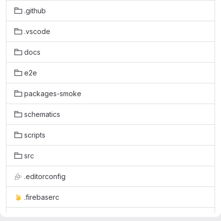
.github
.vscode
docs
e2e
packages-smoke
schematics
scripts
src
.editorconfig
.firebaserc
.gitattributes