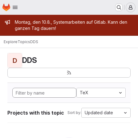
Homepage
Skip to main content
M
Admin message
Montag, den 10.8., Systemarbeiten auf Gitlab. Kann den
ganzen Tag dauern!
Explore
Topics
DDS
DDS
D
TeX
Projects with this topic
Updated date
Sort by: