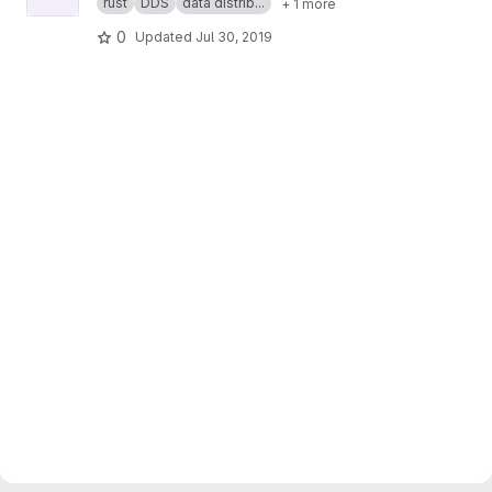
rust
DDS
data distrib...
+ 1 more
0
Updated
Jul 30, 2019