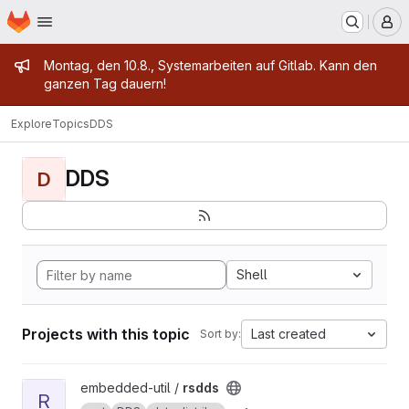
Homepage
Skip to main content
M
Admin message
Montag, den 10.8., Systemarbeiten auf Gitlab. Kann den
ganzen Tag dauern!
Explore
Topics
DDS
DDS
D
Shell
Projects with this topic
Last created
Sort by:
View rsdds project
embedded-util /
rsdds
R