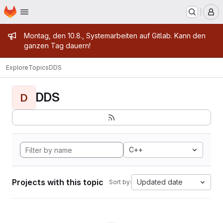
Homepage
Skip to main content
M
Admin message
Montag, den 10.8., Systemarbeiten auf Gitlab. Kann den
ganzen Tag dauern!
Explore
Topics
DDS
DDS
D
C++
Projects with this topic
Updated date
Sort by: