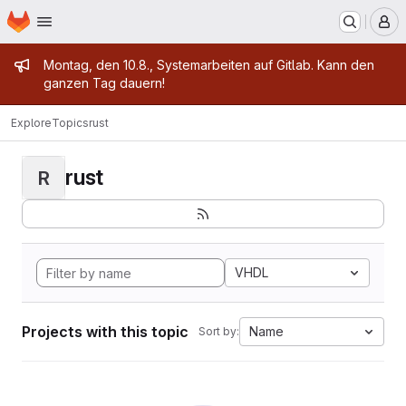
Homepage
Skip to main content
M
Admin message
Montag, den 10.8., Systemarbeiten auf Gitlab. Kann den
ganzen Tag dauern!
Explore
Topics
rust
rust
R
VHDL
Projects with this topic
Name
Sort by: