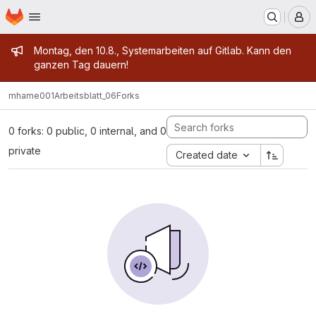
Homepage
Skip to main content
M
Admin message
Montag, den 10.8., Systemarbeiten auf Gitlab. Kann den
ganzen Tag dauern!
mhame001
Arbeitsblatt_06
Forks
0 forks: 0 public, 0 internal, and 0
private
Created date